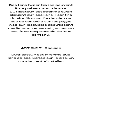
Des liens hypertextes peuvent
être présents sur le site.
L’Utilisateur est informé qu’en
cliquant sur ces liens, il sortira
du site Sinoms. Ce dernier n’a
pas de contrôle sur les pages
web sur lesquelles aboutissent
ces liens et ne saurait, en aucun
cas, être responsable de leur
contenu.
ARTICLE 7 : Cookies
L’Utilisateur est informé que
lors de ses visites sur le site, un
cookie peut s’installer
automatiquement sur son
logiciel de navigation.
Les cookies sont de petits
fichiers stockés
temporairement sur le disque
dur de l’ordinateur de
l’Utilisateur par votre
navigateur et qui sont
nécessaires à l’utilisation du site
Sinoms. Les cookies ne
contiennent pas d’information
personnelle et ne peuvent pas
être utilisés pour identifier
quelqu’un. Un cookie contient un
identifiant unique, généré