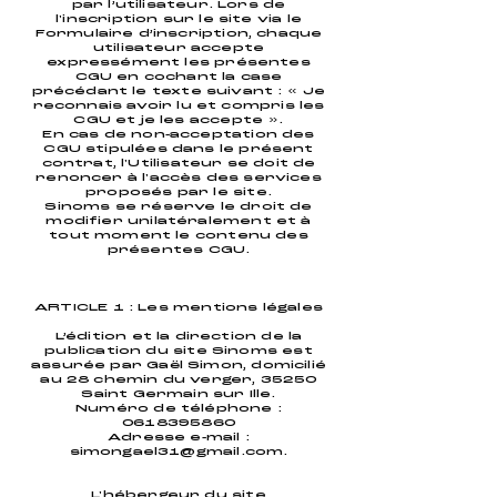
par l’utilisateur. Lors de
l'inscription sur le site via le
Formulaire d’inscription, chaque
utilisateur accepte
expressément les présentes
CGU en cochant la case
précédant le texte suivant : « Je
reconnais avoir lu et compris les
CGU et je les accepte ».
En cas de non-acceptation des
CGU stipulées dans le présent
contrat, l'Utilisateur se doit de
renoncer à l'accès des services
proposés par le site.
Sinoms se réserve le droit de
modifier unilatéralement et à
tout moment le contenu des
présentes CGU.
ARTICLE 1 : Les mentions légales
L’édition et la direction de la
publication du site Sinoms est
assurée par Gaël Simon, domicilié
au 28 chemin du verger, 35250
Saint Germain sur Ille.
Numéro de téléphone :
0618395860
Adresse e-mail :
simongael31@gmail.com
.
L'hébergeur du site