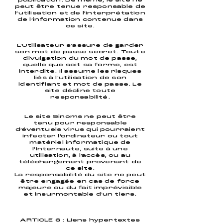
publication. De même, le site ne
peut être tenue responsable de
l’utilisation et de l’interprétation
de l’information contenue dans
ce site.
L'Utilisateur s'assure de garder
son mot de passe secret. Toute
divulgation du mot de passe,
quelle que soit sa forme, est
interdite. Il assume les risques
liés à l'utilisation de son
identifiant et mot de passe. Le
site décline toute
responsabilité.
Le site Sinoms ne peut être
tenu pour responsable
d’éventuels virus qui pourraient
infecter l’ordinateur ou tout
matériel informatique de
l’Internaute, suite à une
utilisation, à l’accès, ou au
téléchargement provenant de
ce site.
La responsabilité du site ne peut
être engagée en cas de force
majeure ou du fait imprévisible
et insurmontable d'un tiers.
ARTICLE 6 : Liens hypertextes