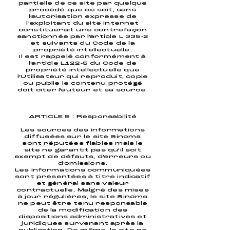
partielle de ce site par quelque
procédé que ce soit, sans
l’autorisation expresse de
l’exploitant du site Internet
constituerait une contrefaçon
sanctionnée par l’article L 335-2
et suivants du Code de la
propriété intellectuelle.
Il est rappelé conformément à
l’article L122-5 du Code de
propriété intellectuelle que
l’Utilisateur qui reproduit, copie
ou publie le contenu protégé
doit citer l’auteur et sa source.
ARTICLE 5 : Responsabilité
Les sources des informations
diffusées sur le site Sinoms
sont réputées fiables mais le
site ne garantit pas qu’il soit
exempt de défauts, d’erreurs ou
d’omissions.
Les informations communiquées
sont présentées à titre indicatif
et général sans valeur
contractuelle. Malgré des mises
à jour régulières, le site Sinoms
ne peut être tenu responsable
de la modification des
dispositions administratives et
juridiques survenant après la