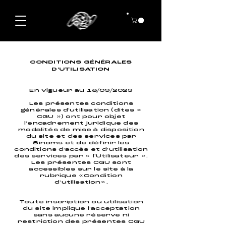
CONDITIONS GÉNÉRALES
D'UTILISATION
En vigueur au 18/09/2023
Les présentes conditions
générales d'utilisation (dites «
CGU ») ont pour objet
l'encadrement juridique des
modalités de mise à disposition
du site et des services par
Sinoms et de définir les
conditions d’accès et d’utilisation
des services par « l'Utilisateur ».
Les présentes CGU sont
accessibles sur le site à la
rubrique «Condition
d'utilisation».
Toute inscription ou utilisation
du site implique l'acceptation
sans aucune réserve ni
restriction des présentes CGU