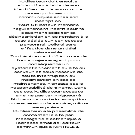
l’Utilisateur doit ensuite
s'identifier à l'aide de son
identifiant et de son mot de
passe qui lui seront
communiqués après son
inscription.
Tout Utilisateur membre
régulièrement inscrit pourra
également solliciter sa
désinscription en se rendant à la
page dédiée sur son espace
personnel. Celle-ci sera
effective dans un délai
raisonnable.
Tout événement dû à un cas de
force majeure ayant pour
conséquence un
dysfonctionnement du site ou
serveur et sous réserve de
toute interruption ou
modification en cas de
maintenance, n'engage pas la
responsabilité de Sinoms. Dans
ces cas, l’Utilisateur accepte
ainsi ne pas tenir rigueur à
l’éditeur de toute interruption
ou suspension de service, même
sans préavis.
L'Utilisateur a la possibilité de
contacter le site par
messagerie électronique à
l’adresse email de l’éditeur
communiqué à l'ARTICLE 1.