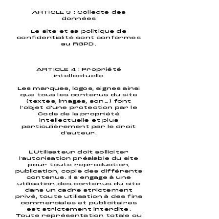
ARTICLE 3 : Collecte des
données
Le site et sa politique de
confidentialité sont conformes
au RGPD.
ARTICLE 4 : Propriété
intellectuelle
Les marques, logos, signes ainsi
que tous les contenus du site
(textes, images, son…) font
l'objet d'une protection par le
Code de la propriété
intellectuelle et plus
particulièrement par le droit
d'auteur.
L'Utilisateur doit solliciter
l'autorisation préalable du site
pour toute reproduction,
publication, copie des différents
contenus. Il s'engage à une
utilisation des contenus du site
dans un cadre strictement
privé, toute utilisation à des fins
commerciales et publicitaires
est strictement interdite.
Toute représentation totale ou