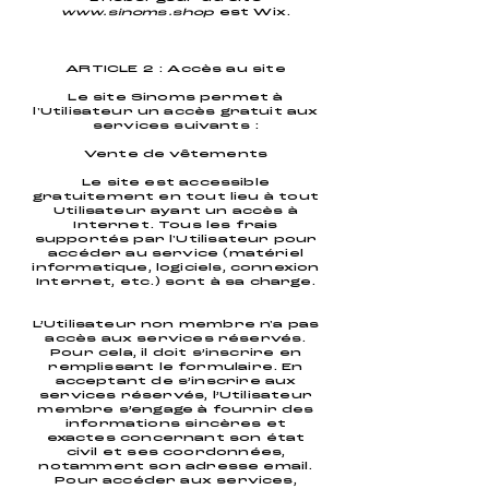
www.sinoms.shop
est Wix.
ARTICLE 2 : Accès au site
Le site Sinoms permet à
l'Utilisateur un accès gratuit aux
services suivants :
Vente de vêtements
Le site est accessible
gratuitement en tout lieu à tout
Utilisateur ayant un accès à
Internet. Tous les frais
supportés par l'Utilisateur pour
accéder au service (matériel
informatique, logiciels, connexion
Internet, etc.) sont à sa charge.
L’Utilisateur non membre n'a pas
accès aux services réservés.
Pour cela, il doit s’inscrire en
remplissant le formulaire. En
acceptant de s’inscrire aux
services réservés, l’Utilisateur
membre s’engage à fournir des
informations sincères et
exactes concernant son état
civil et ses coordonnées,
notamment son adresse email.
Pour accéder aux services,