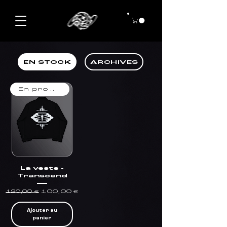
EN STOCK
ARCHIVES
En promo !
La veste -
Transcend
Prix original
Prix promotionnel
100,00 €
120,00 €
Ajouter au
panier