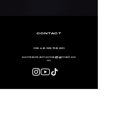
CONTACT
06 18 39 58 60
contact.sinoms@gmail.co
m
INFORMATIONS
Politique de livraison,
d'échange et de
retour
Conditions générales de
ventes