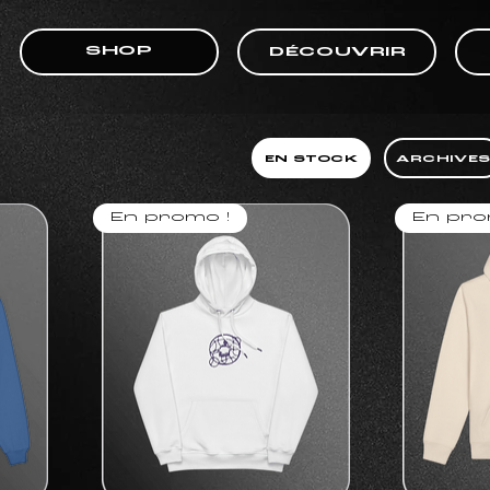
SHOP
DÉCOUVRIR
EN STOCK
ARCHIVE
En promo !
En pro