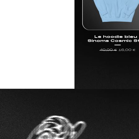
Le hoodie bleu 
Sinoms Cosmic S
Prix original
Prix pro
40,00 €
16,00 €