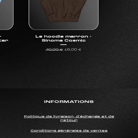
-
Le hoodie marron -
tar
Sinoms Cosmic
motionnel
Prix original
Prix promotionnel
40,00 €
16,00 €
INFORMATIONS
Politique de livraison, d'échange et de
retour
Conditions générales de ventes