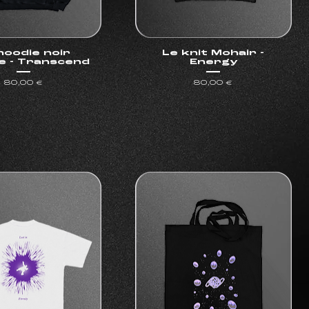
hoodie noir
Le knit Mohair -
e - Transcend
Energy
Prix
Prix
80,00 €
80,00 €