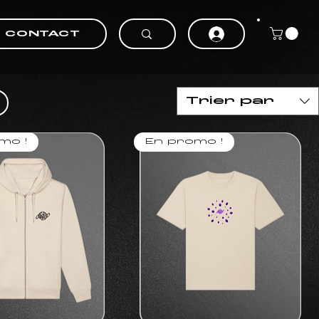
CONTACT
Trier par
S
mo !
En promo !