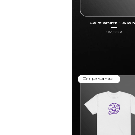
Le t-shirt - Alo
Prix
32,00 €
En promo !