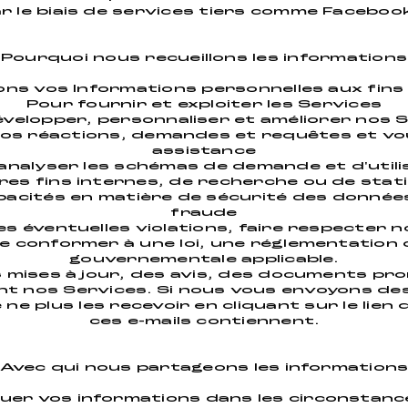
r le biais de services tiers comme Faceboo
Pourquoi nous recueillons les informations
ons vos Informations personnelles aux fins
Pour fournir et exploiter les Services
velopper, personnaliser et améliorer nos 
os réactions, demandes et requêtes et v
assistance
analyser les schémas de demande et d'utili
res fins internes, de recherche ou de stat
acités en matière de sécurité des données
fraude
s éventuelles violations, faire respecter 
se conformer à une loi, une réglementation
gouvernementale applicable.
 mises à jour, des avis, des documents pro
t nos Services. Si nous vous envoyons des
 ne plus les recevoir en cliquant sur le li
ces e-mails contiennent.
Avec qui nous partageons les information
er vos informations dans les circonstances