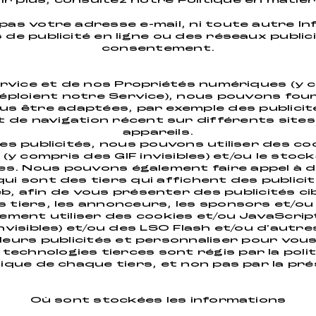
ir plus, consultez notre Politique en matièr
as votre adresse e-mail, ni toute autre In
 de publicité en ligne ou des réseaux public
consentement.
ervice et de nos Propriétés numériques (y 
déploient notre Service), nous pouvons four
s être adaptées, par exemple des publicit
de navigation récent sur différents sites
appareils.
es publicités, nous pouvons utiliser des c
 (y compris des GIF invisibles) et/ou le stoc
es. Nous pouvons également faire appel à 
i sont des tiers qui affichent des publici
eb, afin de vous présenter des publicités c
s tiers, les annonceurs, les sponsors et/o
ement utiliser des cookies et/ou JavaScrip
invisibles) et/ou des LSO Flash et/ou d'autr
 leurs publicités et personnaliser pour vous 
technologies tierces sont régis par la polit
ique de chaque tiers, et non pas par la pr
Où sont stockées les informations