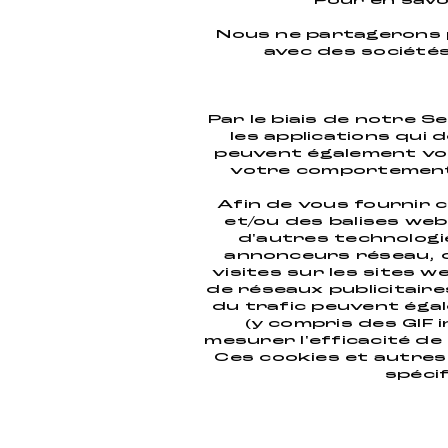
Pour en savo
Nous ne partagerons p
avec des sociétés
Par le biais de notre S
les applications qui 
peuvent également vou
votre comportement 
Afin de vous fournir c
et/ou des balises web
d'autres technologi
annonceurs réseau, qu
visites sur les sites w
de réseaux publicitaire
du trafic peuvent égal
(y compris des GIF 
mesurer l'efficacité de
Ces cookies et autres 
spécif