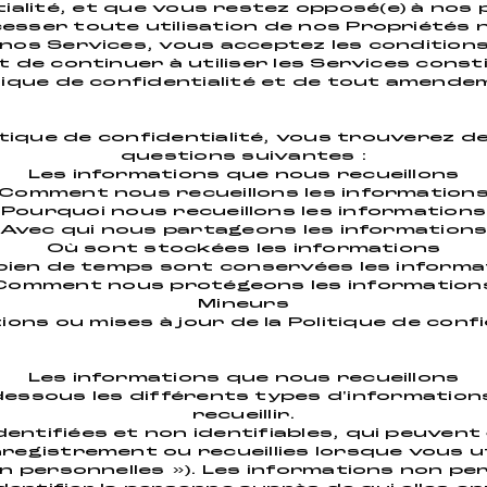
tialité, et que vous restez opposé(e) à nos
esser toute utilisation de nos Propriétés 
t nos Services, vous acceptez les conditions
ait de continuer à utiliser les Services con
tique de confidentialité et de tout amendeme
tique de confidentialité, vous trouverez de
questions suivantes :
Les informations que nous recueillons
Comment nous recueillons les information
Pourquoi nous recueillons les informations
Avec qui nous partageons les information
Où sont stockées les informations
ien de temps sont conservées les informa
Comment nous protégeons les information
Mineurs
ions ou mises à jour de la Politique de confi
Les informations que nous recueillons
dessous les différents types d'informatio
recueillir.
dentifiées et non identifiables, qui peuvent
registrement ou recueillies lorsque vous uti
n personnelles »). Les informations non pe