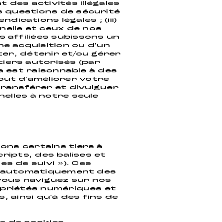
des activités illégales
s questions de sécurité
dications légales ; (iii)
nelle et ceux de nos
és affiliées subissons un
ne acquisition ou d'un
cter, détenir et/ou gérer
tiers autorisés (par
a est raisonnable à des
 but d'améliorer votre
transférer et divulguer
nelles à notre seule
ons certains tiers à
cripts, des balises et
es de suivi »). Ces
ir automatiquement des
vous naviguez sur nos
opriétés numériques et
 ainsi qu'à des fins de