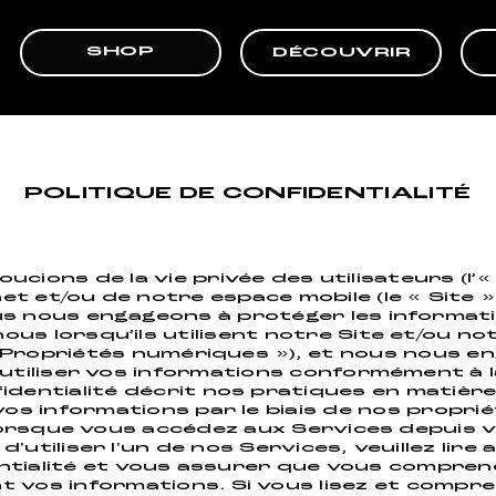
SHOP
DÉCOUVRIR
POLITIQUE DE CONFIDENTIALITÉ
ucions de la vie privée des utilisateurs (l’«
et et/ou de notre espace mobile (le « Site »
s nous engageons à protéger les informatio
ous lorsqu’ils utilisent notre Site et/ou no
« Propriétés numériques »), et nous nous 
utiliser vos informations conformément à la 
identialité décrit nos pratiques en matière d
vos informations par le biais de nos propri
lorsque vous accédez aux Services depuis v
'utiliser l'un de nos Services, veuillez lir
entialité et vous assurer que vous compre
 vos informations. Si vous lisez et compr