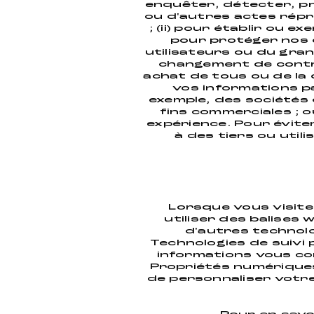
enquêter, détecter, pr
ou d'autres actes répr
; (ii) pour établir ou e
pour protéger nos d
utilisateurs ou du grand
changement de contrôl
achat de tous ou de la q
vos informations pa
exemple, des sociétés 
fins commerciales ; o
expérience. Pour évite
à des tiers ou util
Lorsque vous visite
utiliser des balises 
d'autres technolog
Technologies de suivi
informations vous co
Propriétés numériques
de personnaliser votre