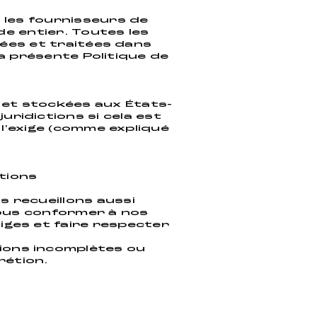
t les fournisseurs de
de entier. Toutes les
ées et traitées dans
la présente Politique de
 et stockées aux États-
uridictions si cela est
 l'exige (comme expliqué
tions
 recueillons aussi
nous conformer à nos
tiges et faire respecter
ions incomplètes ou
rétion.