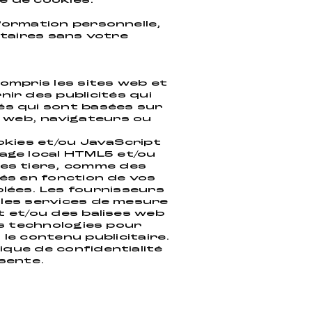
e de cookies.
formation personnelle,
itaires sans votre
compris les sites web et
nir des publicités qui
és qui sont basées sur
 web, navigateurs ou
ookies et/ou JavaScript
kage local HTML5 et/ou
des tiers, comme des
tés en fonction de vos
iblées. Les fournisseurs
u les services de mesure
t et/ou des balises web
es technologies pour
le contenu publicitaire.
ique de confidentialité
ésente.