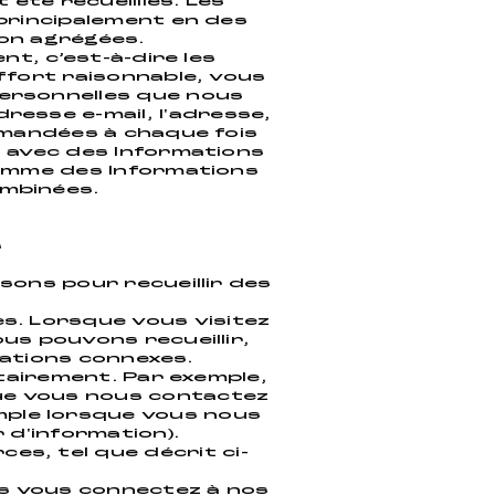
été recueillies. Les
principalement en des
ion agrégées.
t, c’est-à-dire les
ffort raisonnable, vous
 personnelles que nous
dresse e-mail, l'adresse,
emandées à chaque fois
 avec des Informations
comme des Informations
ombinées.
s
sons pour recueillir des
es. Lorsque vous visitez
us pouvons recueillir,
mations connexes.
tairement. Par exemple,
que vous nous contactez
mple lorsque vous nous
d'information).
es, tel que décrit ci-
us vous connectez à nos