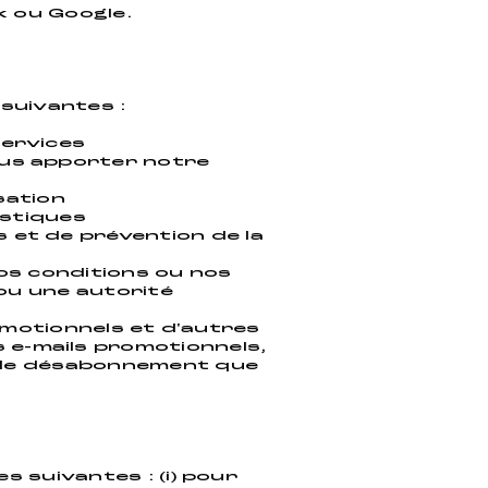
k ou Google.
 suivantes :
Services
ous apporter notre
sation
istiques
 et de prévention de la
nos conditions ou nos
 ou une autorité
motionnels et d'autres
 e-mails promotionnels,
en de désabonnement que
s
 suivantes : (i) pour