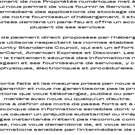
ement de nos Propriétés numériques met à 
qui nous permet de vous fournir le Service
termédiaire des applications de stockage 
 de notre fournisseur d'hébergement. Il st
risés derrière un pare-feu et offre un acc
plupart de ses services
s de paiement direct proposées par l'héber
 utilisons respectent les normes établies 
curity Standards Council, qui est un effort
rCard, American Express et Discover. Les
r le traitement sécurisé des informations r
agasin et ses fournisseurs de services, y 
physiques, électroniques et procédurales.
forts faits et les mesures prises par nous
arantir et nous ne garantissons pas la pro
tions que vous téléchargez, publiez ou pa
manière avec nous ou quelqu’un d’autre.
s à définir des mots de passe forts et à 
uiconque des informations sensibles dont 
us causer un préjudice substantiel ou irrép
sages instantanés n'étant pas reconnus co
es, nous vous demandons de, et vous enco
formations sensibles par l'intermédiaire de