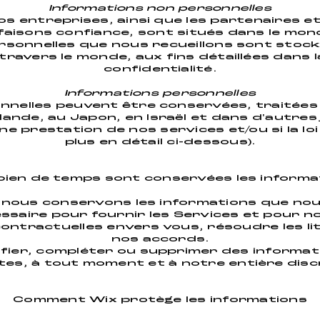
Informations non personnelles
os entreprises, ainsi que les partenaires e
faisons confiance, sont situés dans le mon
rsonnelles que nous recueillons sont stock
 travers le monde, aux fins détaillées dans 
confidentialité.
Informations personnelles
nnelles peuvent être conservées, traitées
lande, au Japon, en Israël et dans d'autres j
e prestation de nos services et/ou si la loi
plus en détail ci-dessous).
ien de temps sont conservées les informa
e nous conservons les informations que nous
saire pour fournir les Services et pour 
contractuelles envers vous, résoudre les li
nos accords.
fier, compléter ou supprimer des informat
tes, à tout moment et à notre entière disc
Comment Wix protège les informations