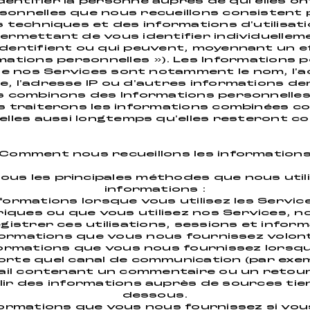
entifier la personne auprès de qui elles ont 
sonnelles que nous recueillons consistent 
 techniques et des informations d'utilisat
ermettant de vous identifier individuellemen
identifient ou qui peuvent, moyennant un e
ormations personnelles »). Les Informations
 de nos Services sont notamment le nom, l'a
e, l'adresse IP ou d'autres informations d
us combinons des Informations personnelles
s traiterons les informations combinées 
lles aussi longtemps qu'elles resteront c
Comment nous recueillons les information
us les principales méthodes que nous utili
informations :
formations lorsque vous utilisez les Servic
ques ou que vous utilisez nos Services, no
egistrer ces utilisations, sessions et infor
nformations que vous nous fournissez volon
nformations que vous nous fournissez lors
orte quel canal de communication (par exe
ail contenant un commentaire ou un retour 
ir des informations auprès de sources tierc
dessous.
nformations que vous nous fournissez si vo