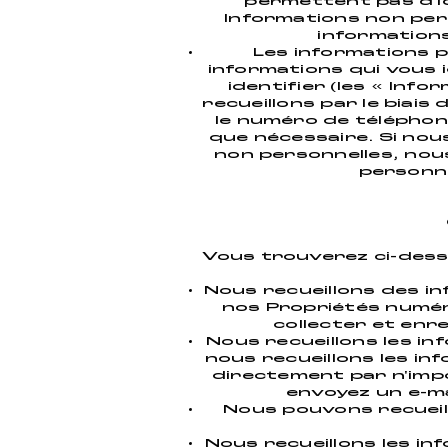
permettent pas d'id
Informations non per
informations
Les informations p
informations qui vous 
identifier (les « Inf
recueillons par le biais
le numéro de téléphon
que nécessaire. Si no
non personnelles, nou
personne
Vous trouverez ci-desso
Nous recueillons des in
nos Propriétés numéri
collecter et enr
Nous recueillons les i
nous recueillons les i
directement par n'imp
envoyez un e-m
Nous pouvons recueill
Nous recueillons les i