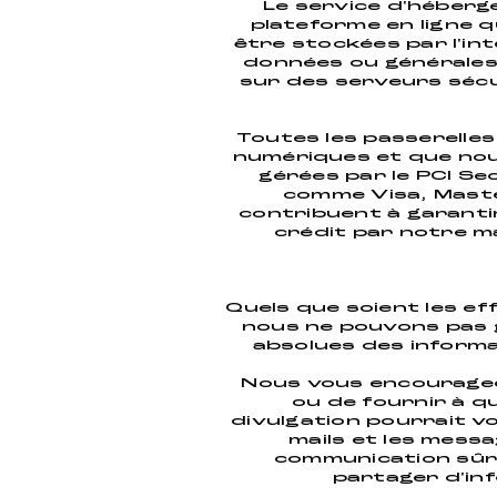
Le service d'héberg
plateforme en ligne 
être stockées par l'in
données ou générales
sur des serveurs sécu
Toutes les passerelle
numériques et que nous
gérées par le PCI Se
comme Visa, Maste
contribuent à garanti
crédit par notre m
Quels que soient les ef
nous ne pouvons pas g
absolues des informa
Nous vous encourageon
ou de fournir à q
divulgation pourrait vo
mails et les mes
communication sûr
partager d'in