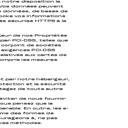
notre disposition la
. Vos données peuvent
de données, de bases de
ocke vos informations
ès sécurisé HTTPS à la
geur de nos Propriétés
par PCI-DSS, telles que
 conjoint de sociétés
 exigences PCI-DSS
elatives aux cartes de
compris les mesures
 et par notre hébergeur,
tection et la sécurité
rtagez de toute autre
éviter de nous fournir
vous pensez que la
arable. En outre, les e-
mme des formes de
urageons à, ne pas
 ces méthodes.