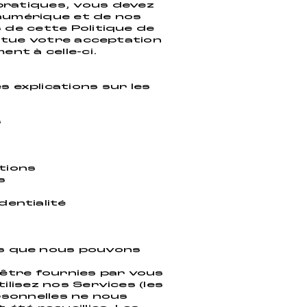
 pratiques, vous devez
numérique et de nos
 de cette Politique de
stitue votre acceptation
nt à celle-ci.
s explications sur les
s
s
tions
s
dentialité
ns que nous pouvons
 être fournies par vous
lisez nos Services (les
rsonnelles ne nous