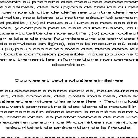
évenir ou prendre des mesures concernant 
éhensibles, des soupçons de fraude ou de
xercer nos droits de défense contre des reven
roits, nos biens ou notre sécurité person
 public ; (iv) si nous ou l'une de nos sociét
e, y compris par le biais d'une fusion, d'u
uasi-totalité de nos actifs ; (v) pour colle
r le biais de nos fournisseurs de services 
de services en ligne), dans la mesure où cel
u (vi) pour coopérer avec des tiers dans le
r toute confusion possible, nous pouvons 
iser autrement les Informations non person
discrétion.
Cookies et technologies similaires
z ou accédez à notre Service, nous autoris
web, des cookies, des pixels invisibles, des s
ies et services d'analyse (les « Technologi
 peuvent permettre à des tiers de recueill
ncernant afin d'améliorer la manière dont 
, d'améliorer les performances de nos Pr
 expérience sur nos Propriétés numériques,
sécurité et de prévention de la fraude.