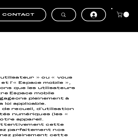
CONTACT
 utilisateur » ou « vous
 et l’« Espace mobile »,
ns que les utilisateurs
tre Espace mobile
engageons pleinement à
loi applicable.
e recueil, d'utilisation
étés numériques (les «
otre appareil.
e attentivement cette
nez parfaitement nos
enez pleinement cette