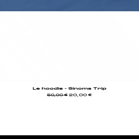
Le hoodie - Sinoms Trip
Prix original
Prix promotionnel
20,00 €
50,00 €