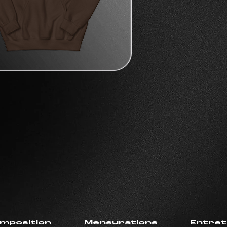
mposition
Mensurations
Entret