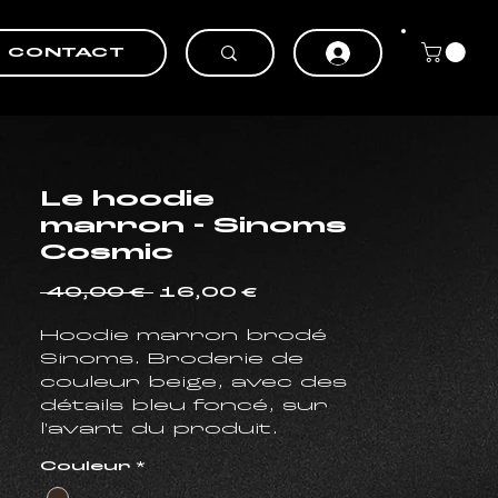
CONTACT
Le hoodie
marron - Sinoms
Cosmic
Prix
Prix
 40,00 € 
16,00 €
original
promotionnel
Hoodie marron brodé
Sinoms. Broderie de
couleur beige, avec des
détails bleu foncé, sur
l'avant du produit.
Broderie réalisée à
Couleur
*
Rennes.