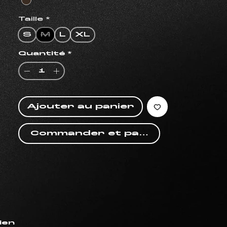
Taille
*
S
M
L
XL
Quantité
*
Ajouter au panier
Commander et payer
ien