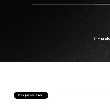
Produ
En promo !