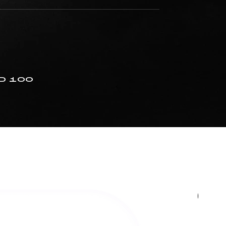
RD 100
En 