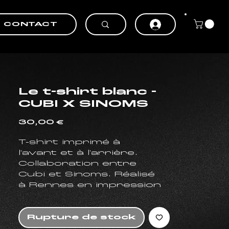
CONTACT
Le t-shirt blanc -
CUBI X SINOMS
Prix
30,00 €
T-shirt imprimé à
l'avant et à l'arrière.
Collaboration entre
Cubi et Sinoms. Réalisé
à Rennes en impression
numérique (DTG), avec
un visuel centré à
l'avant, et un grand
Rupture de stock
visuel dans le dos.