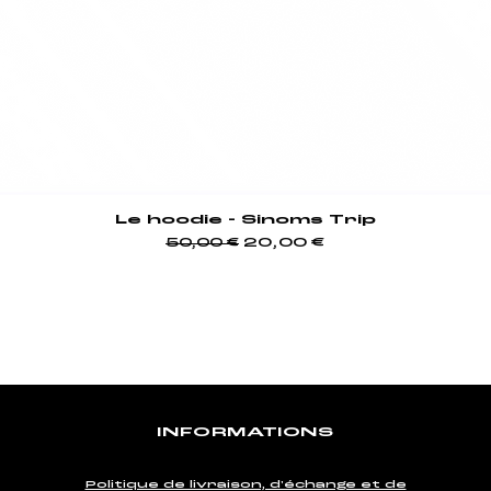
Le hoodie - Sinoms Trip
Prix original
Prix promotionnel
20,00 €
50,00 €
INFORMATIONS
Politique de livraison, d'échange et de