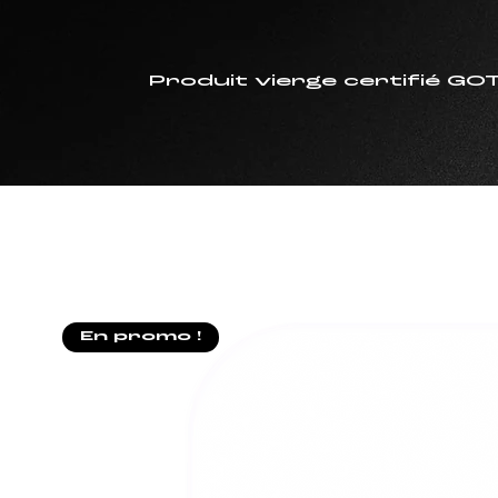
Produit vierge certifié G
En promo !