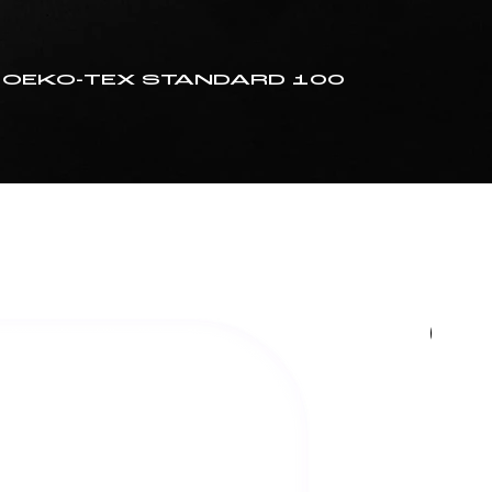
) et OEKO-TEX STANDARD 100
En 