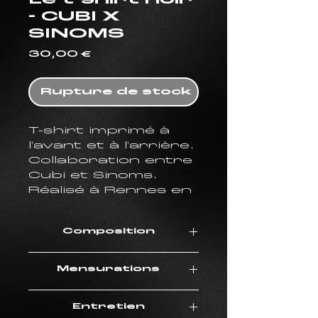
Le t-shirt noir
- CUBI X
SINOMS
Prix
30,00 €
Rupture de stock
T-shirt imprimé à
l'avant et à l'arrière.
Collaboration entre
Cubi et Sinoms.
Réalisé à Rennes en
impression
numérique (DTG),
Composition
avec un visuel
centré à l'avant, et
100% coton
un grand visuel
Mensurations
(biologique)
dans le dos.
200 g/m²
Tailles
S
M
L
Entretien