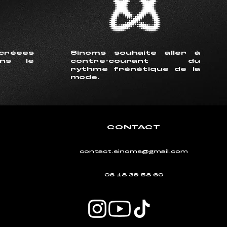
créees
Sinoms souhaite aller à
ns le
contre-courant du
rythme frénétique de la
mode.
CONTACT
contact.sinoms@gmail.com
06 18 39 58 60