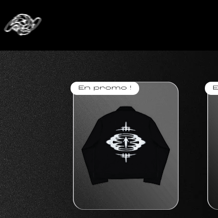
En promo !
E