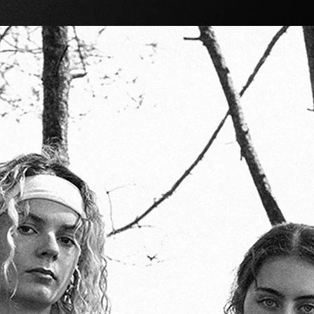
« Terriens, Terriennes, ici Sinoms »
rs, des explorateurs. Nous avons débuté un long périple à t
cette soif d’exploration, nous avons aussi tiré une volonté
, mais nous vous observons depuis longtemps. Votre planète
 avons donc décidé de mettre en place un programme sur 
 de garder les résultats de nos expéditions pour nous seuls.
vêtements dans un premier temps, afin de faire un premier p