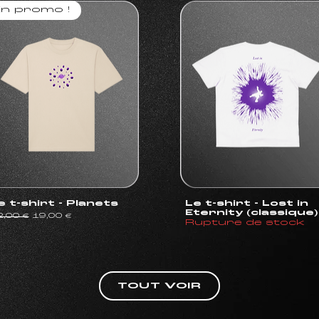
n promo !
e t-shirt - Planets
Le t-shirt - Lost in
Eternity (classique)
ix original
Prix promotionnel
2,00 €
19,00 €
Rupture de stock
TOUT VOIR