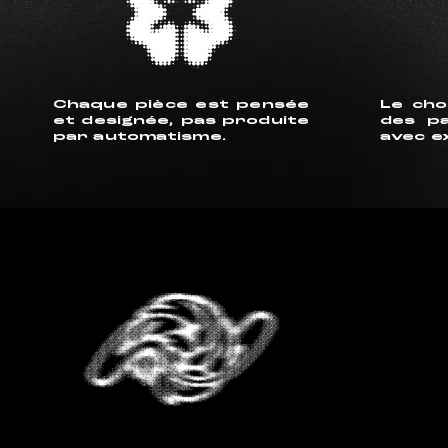
Chaque pièce est pensée
Le cho
et designée, pas produite
des pa
par automatisme.
avec e