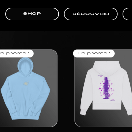
SHOP
DÉCOUVRIR
n promo !
En promo !