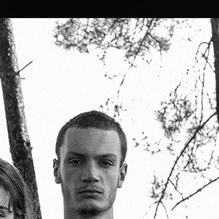
ravers le cosmos, dans l’objectif de découvrir de
 de partager nos découvertes.
 est une curiosité parmi l’immensité de l’espace.
votre monde.
 C’est pourquoi nous souhaitons vous en faire part,
as dans votre culture.