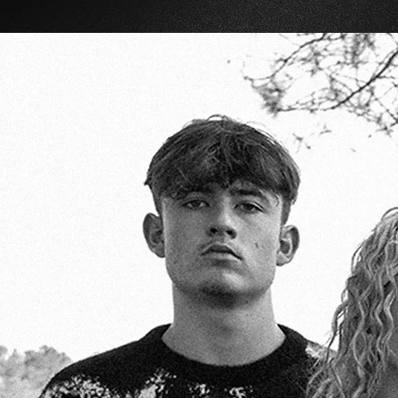
Nous nous considérons comme des aventurie
nouvelles choses. De 
Vous ne nous connaissez probablement pas
Nous
Il nous paraissait inutile, voire dommage,
à travers des 