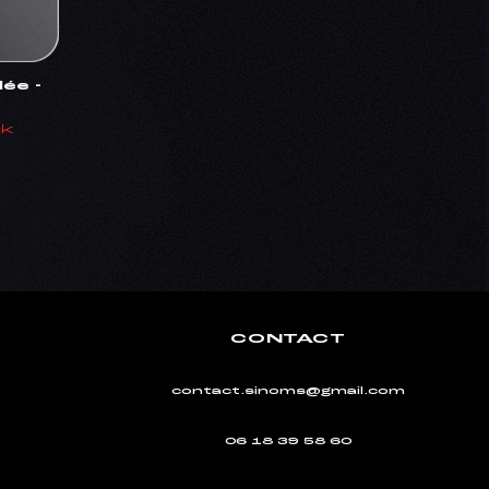
ée -
c
ck
CONTACT
contact.sinoms@gmail.com
06 18 39 58 60